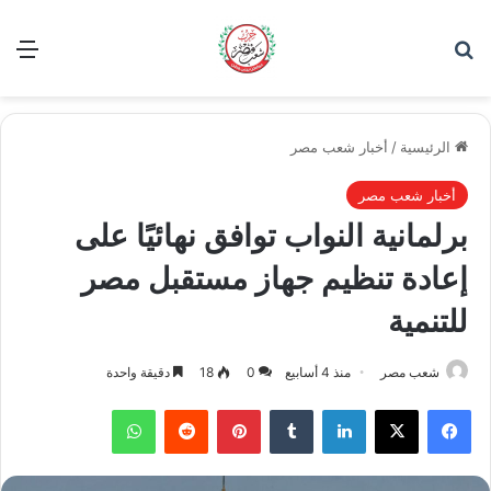
بحث عن
الق
الرئيسية
/
أخبار شعب مصر
أخبار شعب مصر
برلمانية النواب توافق نهائيًا على
إعادة تنظيم جهاز مستقبل مصر
للتنمية
شعب مصر
منذ 4 أسابيع
0
18
دقيقة واحدة
فيسبوك
‫X
لينكدإن
بينتيريست
واتساب