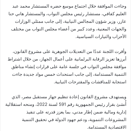
وجاءت الموافقة خلال اجتماع موسع حضره المستشار محمد عبد
العليم كفافي، مستشار رئيس مجلس النواب، والمستشار هاني حنا
عازر، وزير شؤون المجالس النيابية، إلى جانب ممثلي الوزارات
والجهات المعنية، وعدد كبير من أعضاء مجلس النواب من مختلف
الأحزاب والتيارات السياسية.
وأقرت اللجنة عددًا من التعديلات الجوهرية على مشروع القانون،
أبرزها تعزيز الرقابة البرلمانية على أعمال الجهاز، من خلال اشتراط
موافقة مجلس النواب في جلسة عامة على قرارات إنشاء مناطق
التنمية المستدامة، إلى جانب استحداث خمس مواد جديدة جاءت
استجابة للمناقشات والمقترحات النيابية.
ويستهدف مشروع القانون إعادة تنظيم جهاز مستقبل مصر، الذي
أُنشئ بقرار رئيس الجمهورية رقم 591 لسنة 2022، ومنحه استقلالية
إدارية ومالية ضمن إطار مدني، بما يعزز قدرته على تنفيذ
المشروعات التنموية، ودعم جهود الدولة في تحقيق التنمية
الاقتصادية المستدامة.