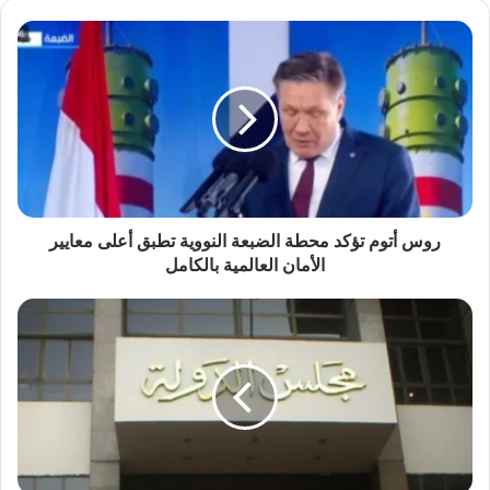
روس
أتوم
تؤكد
محطة
الضبعة
النووية
تطبق
أعلى
معايير
الأمان
روس أتوم تؤكد محطة الضبعة النووية تطبق أعلى معايير
العالمية
الأمان العالمية بالكامل
بالكامل
القضاء
الإداري
يحيل
دعوى
إنشاء
المجلس
القومي
للرجل