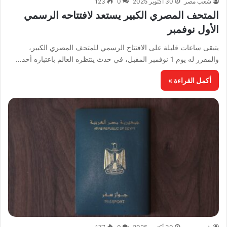
شعب مصر
30 أكتوبر 2025
0
123
المتحف المصري الكبير يستعد لافتتاحه الرسمي
الأول نوفمبر
يتبقى ساعات قليلة على الافتتاح الرسمي للمتحف المصري الكبير،
والمقرر له يوم 1 نوفمبر المقبل، في حدث ينتظره العالم باعتباره أحد…
أكمل القراءة »