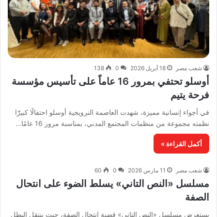
شعب مصر
18 أبريل 2026
0
138
أوسلو تحتفي بمرور 16 عاماً على تأسيس مؤسسة
فرحة يتيم
في أجواء إنسانية مميزة، شهدت العاصمة النرويجية أوسلو احتفالًا كبيرًًا
نظمته مجموعة من منظمات المجتمع المدني، بمناسبة مرور 16 عامًا…
أكمل القراءة »
شعب مصر
11 مارس 2026
0
60
مسلسل «النص التاني» يسلط الضوء على انتحال
الصفة
يستعرض مسلسل «النص التاني» قضية انتحال الصفة، حيث ينتقل البطل