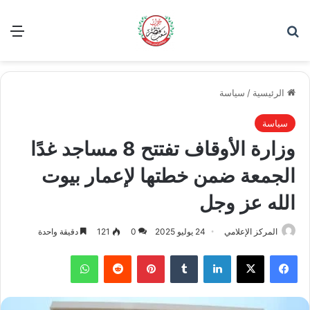
بحث عن
الق
الرئيسية
/
سياسة
سياسة
وزارة الأوقاف تفتتح 8 مساجد غدًا
الجمعة ضمن خطتها لإعمار بيوت
الله عز وجل
المركز الإعلامي
24 يوليو 2025
0
121
دقيقة واحدة
فيسبوك
‫X
لينكدإن
بينتيريست
واتساب