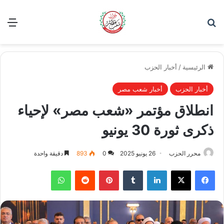
بحث عن
الق
الرئيسية
/
أخبار الحزب
أخبار الحزب
أخبار شعب مصر
انطلاق مؤتمر «شعب مصر» لإحياء
ذكرى ثورة 30 يونيو
محرر الحزب
26 يونيو 2025
0
893
دقيقة واحدة
فيسبوك
‫X
لينكدإن
بينتيريست
واتساب