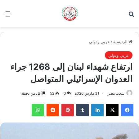
بحث عن
الق
الرئيسية
/
عربي ودولي
عربي ودولي
ارتفاع شهداء لبنان إلى 1268 جراء
العدوان الإسرائيلي المتواصل
شعب مصر
31 مارس 2026
0
52
أقل من دقيقة
فيسبوك
‫X
لينكدإن
بينتيريست
واتساب