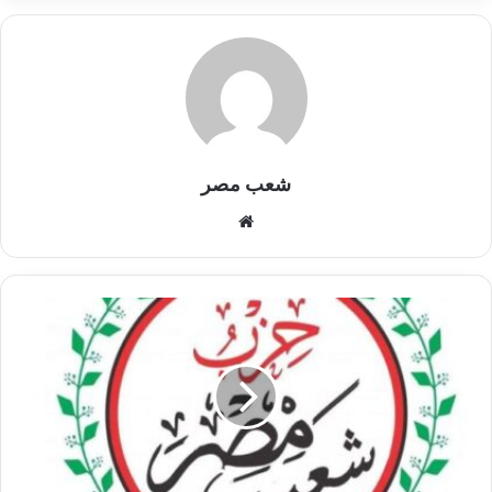
شعب مصر
موقع
الويب
قرار
باعتماد
تشكيل
الهيئة
العليا
لحزب
شعب
مصر