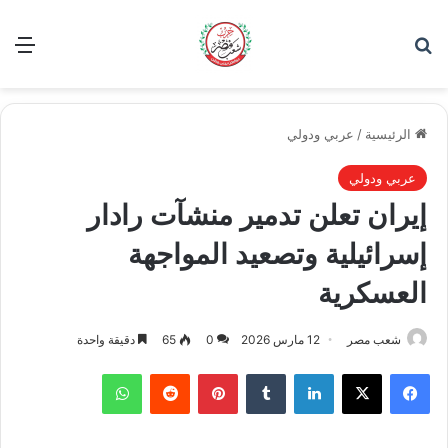
بحث عن
الق
الرئيسية
/
عربي ودولي
عربي ودولي
إيران تعلن تدمير منشآت رادار
إسرائيلية وتصعيد المواجهة
العسكرية
شعب مصر
12 مارس 2026
0
65
دقيقة واحدة
فيسبوك
‫X
لينكدإن
بينتيريست
واتساب