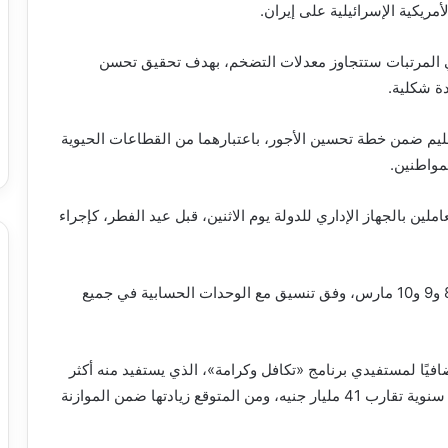
مريكية الإسرائيلية على إيران.
في المرتبات ستتجاوز معدلات التضخم، بهدف تحقيق تحسن
ة شكلية.
يم ضمن خطة تحسين الأجور، باعتبارهما من القطاعات الحيوية
مواطنين.
أ وزارة المالية صرف راتب شهر مارس 2026 للعاملين بالجهاز الإداري للدولة يوم الاثنين، قبل عيد الفطر، كإجراء
كما سيتم صرف المتأخرات عن شهر فبراير خلال أيام 8 و9 و10 مارس، وفق تنسيق مع الوحدات الحسابية في جميع
إضافيًا لمستفيدي برنامج «تكافل وكرامة»، الذي يستفيد منه أكثر
من 23 مليون مواطن عبر نحو 5 ملايين أسرة، بميزانية سنوية تقارب 41 مليار جنيه، ومن المتوقع زيادتها ضمن الموازنة