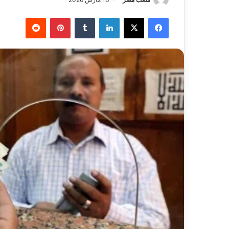
فيسبوك
‫X
لينكدإن
بينتيريست