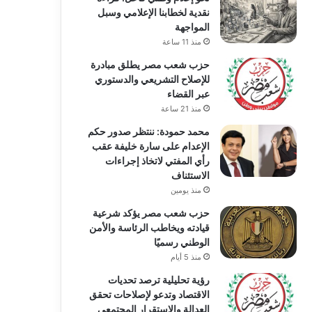
نقدية لخطابنا الإعلامي وسبل
المواجهة
منذ 11 ساعة
حزب شعب مصر يطلق مبادرة
للإصلاح التشريعي والدستوري
عبر القضاء
منذ 21 ساعة
محمد حمودة: ننتظر صدور حكم
الإعدام على سارة خليفة عقب
رأي المفتي لاتخاذ إجراءات
الاستئناف
منذ يومين
حزب شعب مصر يؤكد شرعية
قيادته ويخاطب الرئاسة والأمن
الوطني رسميًا
منذ 5 أيام
رؤية تحليلية ترصد تحديات
الاقتصاد وتدعو لإصلاحات تحقق
العدالة والاستقرار المجتمعي