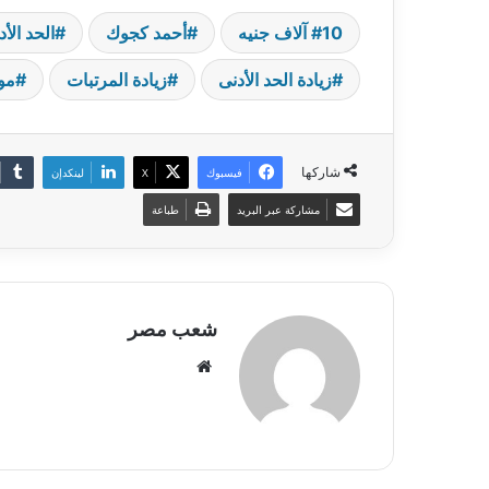
10 آلاف جنيه
أحمد كجوك
الحد الأ
زيادة الحد الأدنى
زيادة المرتبات
موازن
شاركها
فيسبوك
‫X
لينكدإن
مشاركة عبر البريد
طباعة
شعب مصر
موقع
الويب