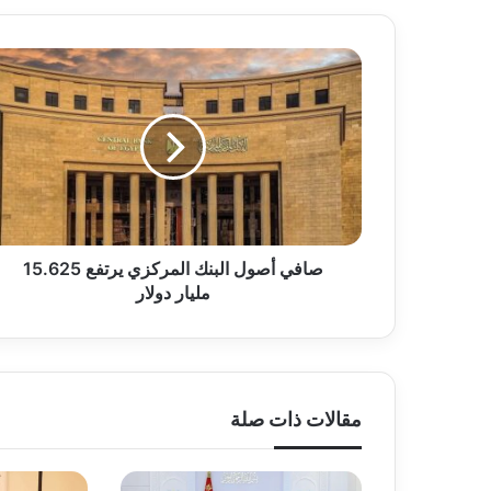
صافي
أصول
البنك
المركزي
يرتفع
15.625
مليار
دولار
صافي أصول البنك المركزي يرتفع 15.625
مليار دولار
مقالات ذات صلة