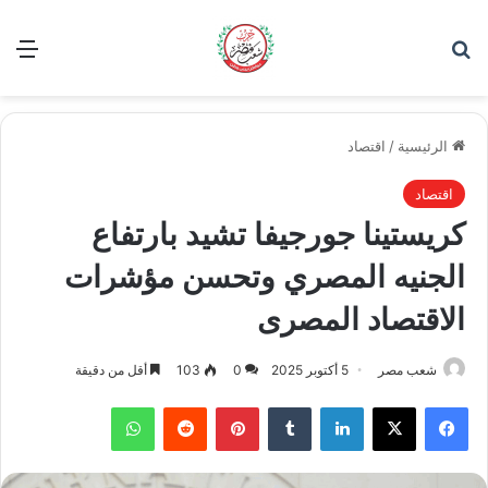
بحث عن
الق
الرئيسية
/
اقتصاد
اقتصاد
كريستينا جورجيفا تشيد بارتفاع
الجنيه المصري وتحسن مؤشرات
الاقتصاد المصرى
شعب مصر
5 أكتوبر 2025
0
103
أقل من دقيقة
فيسبوك
‫X
لينكدإن
بينتيريست
واتساب