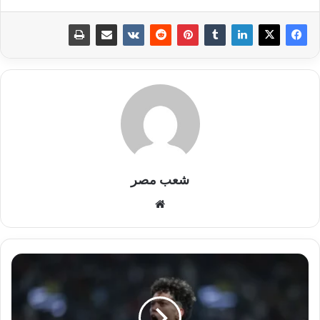
شعب مصر
موقع
الويب
توضيح
طبي
بشأن
حالة
إمام