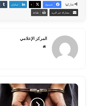
شاركها
فيسبوك
‫X
لينكدإن
مشاركة عبر البريد
طباعة
المركز الإعلامي
موقع
الويب
ضبط
3
متهمين
اعتدوا
على