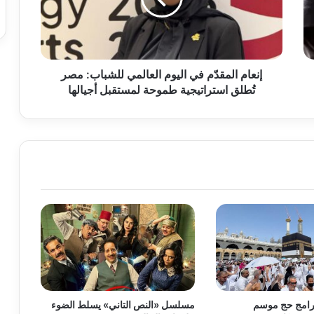
للشباب:
مصر
تُطلق
استراتيجية
طموحة
إنعام المقدّم في اليوم العالمي للشباب: مصر
لمستقبل
تُطلق استراتيجية طموحة لمستقبل أجيالها
أجيالها
برامج حج موسم
مسلسل «النص التاني» يسلط الضوء