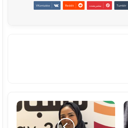
بينتيريست
إنعام
المقدّم
في
اليوم
العالمي