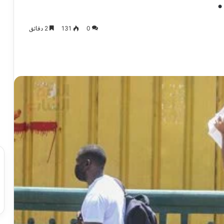
0
131
2 دقائق