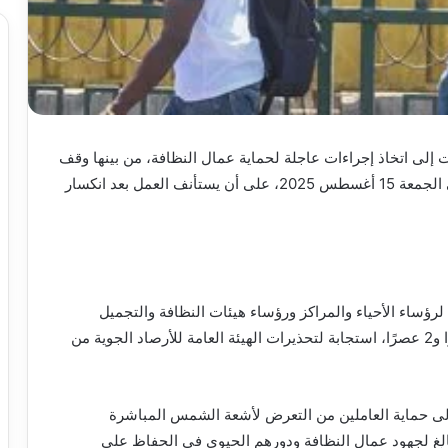
إلى اتخاذ إجراءات عاجلة لحماية عمال النظافة، من بينها وقف
العمل الميداني وقت الذروة اعتبارًا من الاثنين 11 وحتى الجمعة 15 أغسطس 2025، على أن يستأنف العمل بعد انكسار
ؤساء الأحياء والمراكز ورؤساء هيئات النظافة والتجميل
بسحب عمال النظافة من الشوارع بين الساعة 12 ظهرًا و2 عصرًا، استجابة لتحذيرات الهيئة العامة للأرصاد الجوية من
لى حماية العاملين من التعرض لأشعة الشمس المباشرة
بالغ لجهود عمال النظافة ودورهم الحيوي في الحفاظ على