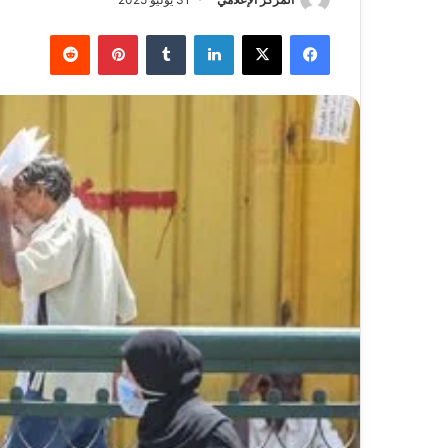
فيسبوك
‫X
لينكدإن
بينتيريست