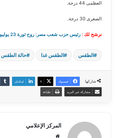
العظمى 44 درجة.
الصغرى 30 درجة.
نرشح لك :
رئيس حزب شعب مصر: روح ثورة 23 يوليو حاضرة في معركة التنمية الشاملة برعاية القيادة السياسية
الطقس
الطقس غدا
حالة الطقس
شاركها
فيسبوك
‫X
لينكدإن
مشاركة عبر البريد
طباعة
المركز الإعلامي
موقع