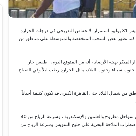
تتوقع الهيئة العامة للأرصاد الجوية، أن يشهد اليوم الخميس 31 يوليو، استمرار الانخفاض التدريجي في درجات الحرارة
د، كما تظهر بعض السحب المنخفضة والمتوسطة على مناطق من
 المبكر بهيئة الأرصاد ، أنه من المتوقع اليوم، طقس حار
نوب سيناء وجنوب البلاد، مائل للحرارة رطب ليلاً وفي الصباح
ية من (8:4 صباحاً ) على مناطق من شمال البلاد حتى القاهرة الكبرى قد تكون كثيفة أحياناً
ومتوقع اليوم اضطراب الملاحة البحرية على مناطق من سواحل مطروح والعلمين والإسكندرية ، وسرعة الرياح من 40:
اعة ، وارتفاع الأمواج من 2: 3.5 متر ، واضطراب الملاحة البحرية على خليج السويس وسرعة الرياح من