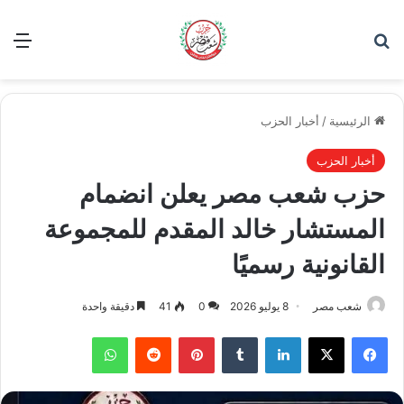
بحث عن
الق
الرئيسية
/
أخبار الحزب
أخبار الحزب
حزب شعب مصر يعلن انضمام
المستشار خالد المقدم للمجموعة
القانونية رسميًا
شعب مصر
8 يوليو 2026
0
41
دقيقة واحدة
فيسبوك
‫X
لينكدإن
بينتيريست
واتساب