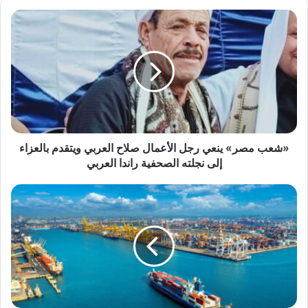
«شعب
مصر»
ينعي
رجل
الأعمال
صلاح
العربي
ويتقدم
بالعزاء
إلى
«شعب مصر» ينعي رجل الأعمال صلاح العربي ويتقدم بالعزاء
نجلته
إلى نجلته الصحفية راندا العربي
الصحفية
راندا
المنطقة
العربي
الاقتصادية
تنظم
برنامجا
تدريبيا
لتطبيق
قانون
العمل
مجانا