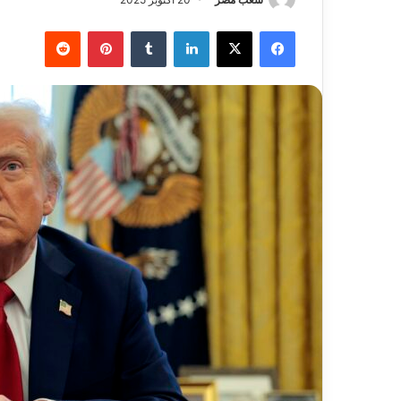
فيسبوك
‫X
لينكدإن
بينتيريست