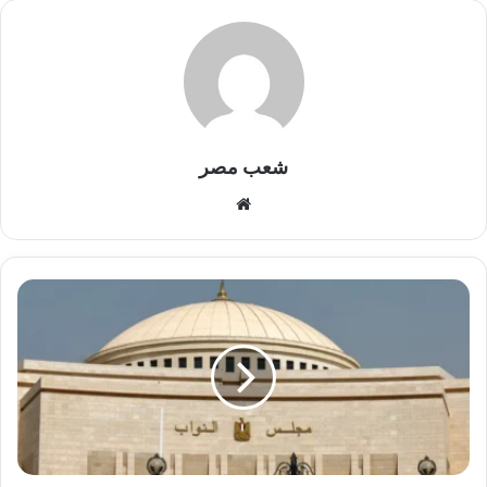
شعب مصر
موقع
الويب
غلق
باب
الترشح
لانتخابات
مجلس
النواب
بمشاركة
8
وزراء