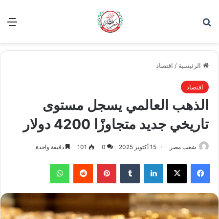
بحث عن
الق
الرئيسية
/
اقتصاد
اقتصاد
الذهب العالمي يسجل مستوى
تاريخي جديد متجاوزًا 4200 دولار
شعب مصر
15 أكتوبر 2025
0
101
دقيقة واحدة
فيسبوك
‫X
لينكدإن
بينتيريست
واتساب