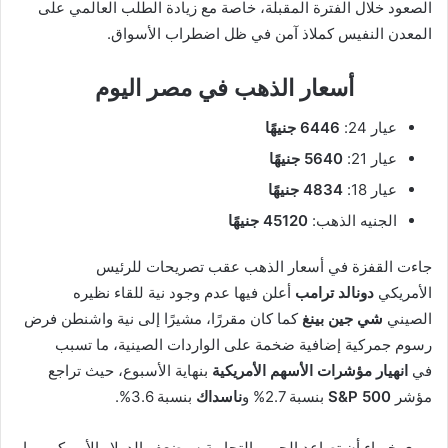
الصعود خلال الفترة المقبلة، خاصة مع زيادة الطلب العالمي على
المعدن النفيس كملاذ آمن في ظل اضطراب الأسواق.
أسعار الذهب في مصر اليوم
عيار 24:
6446 جنيهًا
عيار 21:
5640 جنيهًا
عيار 18:
4834 جنيهًا
الجنيه الذهب:
45120 جنيهًا
جاءت القفزة في أسعار الذهب عقب تصريحات للرئيس
الأمريكي
دونالد ترامب
أعلن فيها عدم وجود نية للقاء نظيره
الصيني
شي جين بينغ
كما كان مقررًا، مشيرًا إلى نية واشنطن فرض
رسوم جمركية إضافية ضخمة على الواردات الصينية، ما تسبب
في
انهيار مؤشرات الأسهم الأمريكية
بنهاية الأسبوع، حيث تراجع
مؤشر
S&P 500
بنسبة 2.7% و
ناسداك
بنسبة 3.6%.
ويرى خبراء أن تصاعد الحرب التجارية سيضعف الدولار الأمريكي، ما