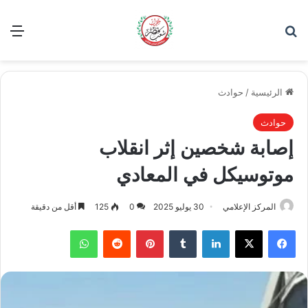
بحث عن
الق
الرئيسية
/
حوادث
حوادث
إصابة شخصين إثر انقلاب
موتوسيكل في المعادي
المركز الإعلامي
30 يوليو 2025
0
125
أقل من دقيقة
فيسبوك
‫X
لينكدإن
بينتيريست
واتساب