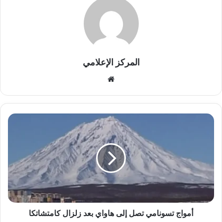
المركز الإعلامي
موقع
الويب
أمواج
تسونامي
تصل
إلى
هاواي
بعد
زلزال
كامتشاتكا
أمواج تسونامي تصل إلى هاواي بعد زلزال كامتشاتكا