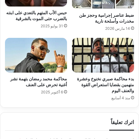
حبس الأب المتهم بالتعدي على ابنته
ضبط عناصر إجرامية وحجز طن
بالضرب حتى الموت بالشرقية
مخدرات وأسلحة نارية
31 يوليو 2025
14 مارس 2026
بدء محاكمة صبري نخنوخ وعشرة
محاكمة محمد رمضان بتهمة نشر
متهمين بقضايا استعراض القوة
أغنية تحرض على العنف
والعنف اليوم
6 أكتوبر 2025
منذ 4 أسابيع
اترك تعليقاً