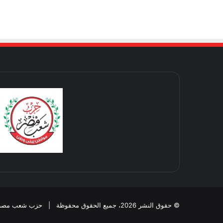
© حقوق النشر 2026، جميع الحقوق محفوظة | حزب شعب مصر Designed by MoMeN