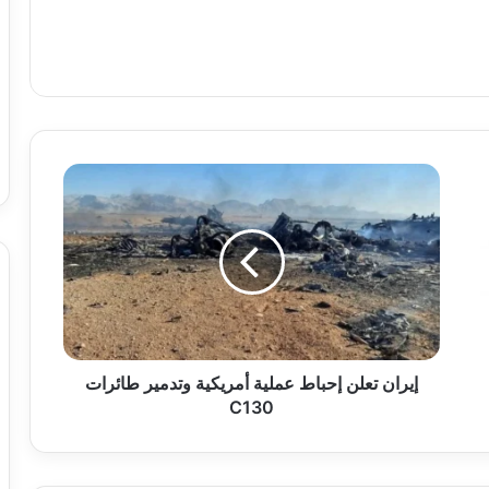
إيران
تعلن
إحباط
عملية
أمريكية
وتدمير
طائرات
C130
إيران تعلن إحباط عملية أمريكية وتدمير طائرات
C130