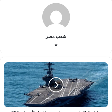
شعب مصر
موقع
الويب
حاملة
الطائرات
جورج
بوش
تتجه
للشرق
الأوسط
و
350
مصابًا