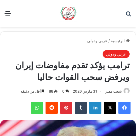
بحث عن
الق
الرئيسية
/
عربي ودولي
عربي ودولي
ترامب يؤكد تقدم مفاوضات إيران
ويرفض سحب القوات حاليا
شعب مصر
31 مارس 2026
0
88
أقل من دقيقة
فيسبوك
‫X
لينكدإن
بينتيريست
واتساب