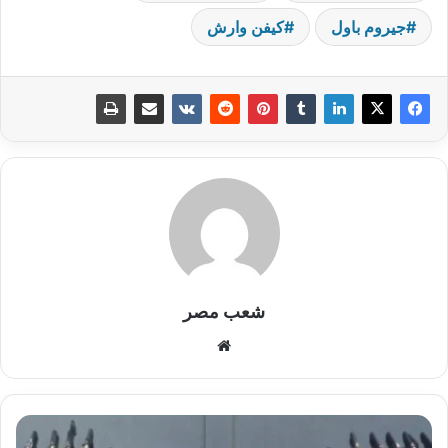
جيروم باول
كيفن وارش
شعب مصر
موقع
الويب
ضبط
عناصر