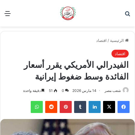
بحث عن
الق
الرئيسية
/
اقتصاد
اقتصاد
الفيدرالي الأمريكي يقرر أسعار
الفائدة وسط ضغوط إيرانية
شعب مصر
14 مارس 2026
0
51
دقيقة واحدة
فيسبوك
‫X
لينكدإن
بينتيريست
واتساب