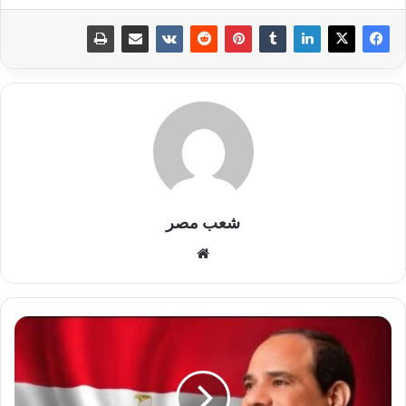
شعب مصر
موقع
الويب
شكر
للقيادة
السياسية:
"شعب