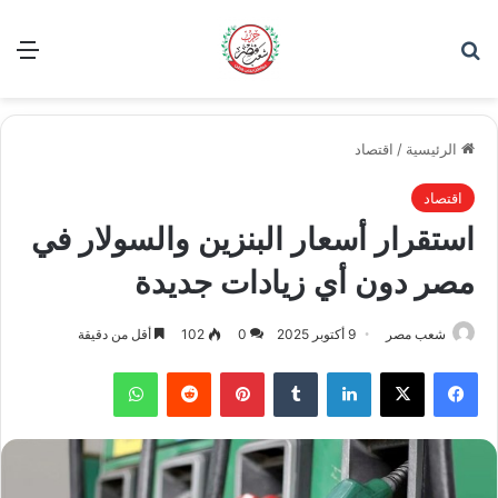
بحث عن
الق
الرئيسية
/
اقتصاد
اقتصاد
استقرار أسعار البنزين والسولار في
مصر دون أي زيادات جديدة
شعب مصر
9 أكتوبر 2025
0
102
أقل من دقيقة
فيسبوك
‫X
لينكدإن
بينتيريست
واتساب