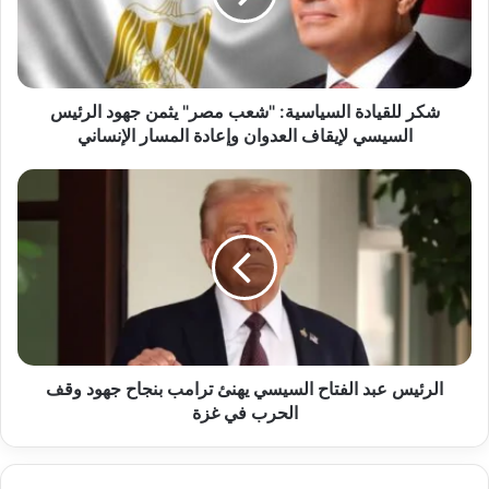
مصر"
يثمن
جهود
الرئيس
السيسي
​شكر للقيادة السياسية: "شعب مصر" يثمن جهود الرئيس
لإيقاف
السيسي لإيقاف العدوان وإعادة المسار الإنساني
العدوان
وإعادة
الرئيس
المسار
عبد
الإنساني
الفتاح
السيسي
يهنئ
ترامب
بنجاح
جهود
وقف
الحرب
الرئيس عبد الفتاح السيسي يهنئ ترامب بنجاح جهود وقف
في
الحرب في غزة
غزة