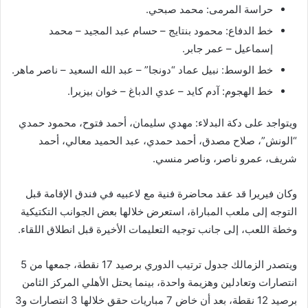
حراسة المرمى: محمد صبحي.
خط الدفاع: محمود بنتايج – حسام عبد المجيد – محمد
إسماعيل – عمر جابر.
خط الوسط: نبيل عماد “دونجا” – عبد الله السعيد – ناصر ماهر.
خط الهجوم: آدم كايد – عدي الدباغ – خوان بيزيرا.
ويتواجد على دكة البدلاء: مهدي سليمان، أحمد فتوح، محمود حمدي
“الونش”، صلاح مصدق، أحمد حمدي، عبد الحميد معالي، أحمد
شريف، عمرو ناصر، وناصر منسي.
وكان فيريرا قد عقد محاضرة فنية مع لاعبيه في فندق الإقامة قبل
التوجه إلى ملعب المباراة، استعرض خلالها بعض الجوانب التكتيكية
وخطة اللعب، إلى جانب توجيه التعليمات الأخيرة قبل انطلاق اللقاء.
ويتصدر الزمالك جدول ترتيب الدوري برصيد 17 نقطة، جمعها من 5
انتصارات وتعادلين وهزيمة واحدة، بينما يحتل الأهلي المركز الثامن
برصيد 12 نقطة، بعد أن خاض 7 مباريات حقق خلالها 3 انتصارات و3