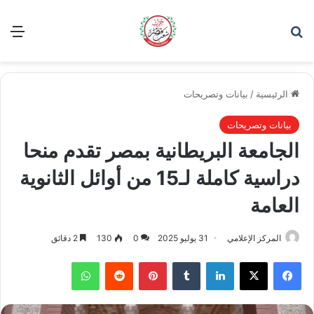
بحث عن
الق
الرئيسية
/
بيانات وتصريحات
بيانات وتصريحات
الجامعة البريطانية بمصر تقدم منحا
دراسية كاملة لـ15 من أوائل الثانوية
العامة
المركز الإعلامي
31 يوليو 2025
0
130
2 دقائق
فيسبوك
‫X
لينكدإن
بينتيريست
واتساب