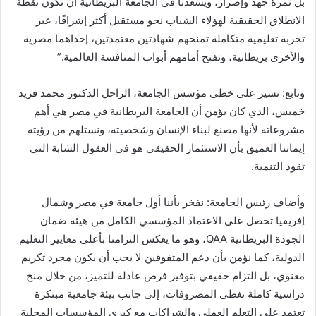
بل ثمرة جهد وإصرار، ويسعدنا في الجامعة البريطانية أن نكون نقطة
الانطلاق الحقيقية لهؤلاء الشباب نحو مستقبل أكثر إشراقًا، عبر
تجربة تعليمية متكاملة تمنحهم شهادتين معتمدتين، إحداهما مصرية
والأخرى بريطانية، وتفتح أمامهم أبواب المنافسة العالمية.”
وتابع: نسير على خطى مؤسس الجامعة، الراحل الدكتور محمد فريد
خميس، الذي كان يؤمن أن الجامعة البريطانية في مصر هي أهم
مشروعاته لأنها مصنع لبناء الإنسان وشخصيته، ونستلهم من رؤيته
إيماننا العميق بأن الاستثمار الحقيقي هو في العقول الشابة التي
تقود التنمية.
وأضاف رئيس الجامعة: نفخر بأننا أول جامعة في مصر وشمال
إفريقيا تحصل على الاعتماد المؤسسي الكامل من هيئة ضمان
الجودة البريطانية QAA، وهو ما يعكس التزامنا بأعلى معايير التعليم
الدولية، كما نؤمن بأن دعم المتفوقين لا يجب أن يكون مجرد تكريم
معنوي، بل التزام حقيقي بتوفير فرص عادلة للتميز، من خلال منح
دراسية كاملة تغطي المصروفات، إلى جانب بيئة جامعية مبتكرة
تعتمد على التعلم العملي والشراكات مع كبرى المؤسسات المحلية