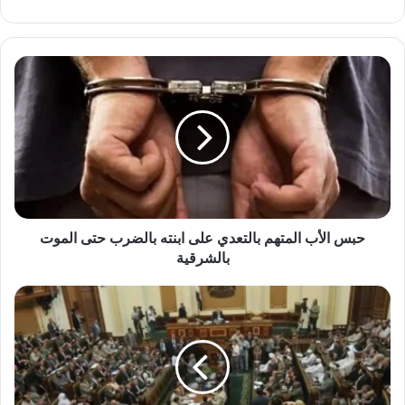
الويب
حبس
الأب
المتهم
بالتعدي
على
ابنته
بالضرب
حتى
الموت
بالشرقية
حبس الأب المتهم بالتعدي على ابنته بالضرب حتى الموت
بالشرقية
انتخابات
مجلس
الشيوخ..
مواعيد
اقتراع
المصريين